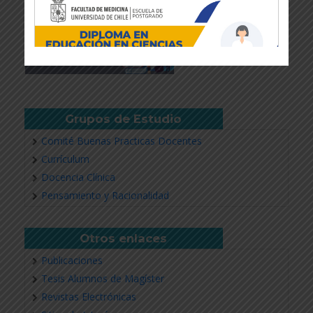
Grupos de Estudio
Comité Buenas Practicas Docentes
Currículum
Docencia Clínica
Revisar más información
Pensamiento y Racionalidad
Otros enlaces
Publicaciones
Tesis Alumnos de Magíster
Revistas Electrónicas