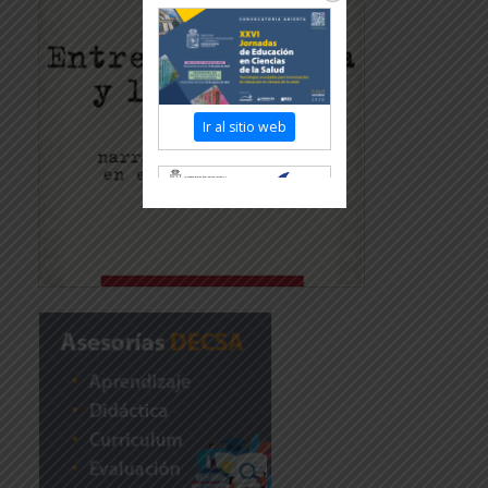
Ir al sitio web
Revisar más información