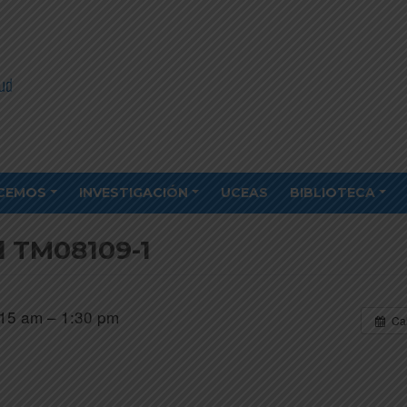
CEMOS
INVESTIGACIÓN
UCEAS
BIBLIOTECA
l TM08109-1
15 am – 1:30 pm
Ca