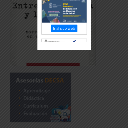
Ir al sitio web
Revisar más información