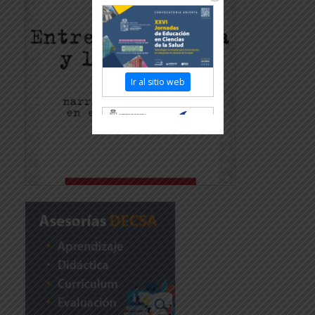
Ir al sitio web
Revisar más información