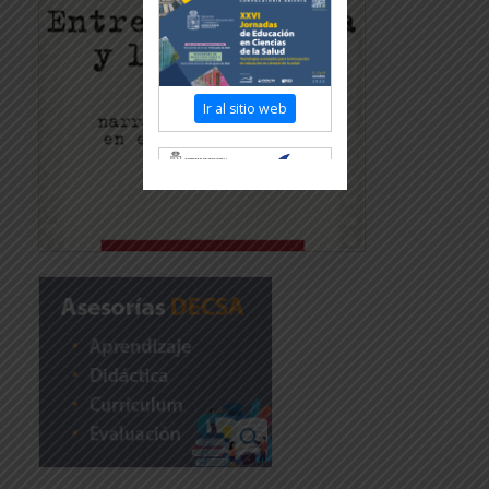
Ir al sitio web
Revisar más información