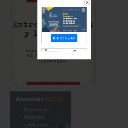
Ir al sitio web
Revisar más información