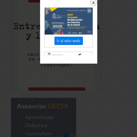
Ir al sitio web
Revisar más información