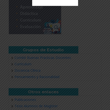
Revisar más información
Grupos de Estudio
Comité Buenas Practicas Docentes
Currículum
Docencia Clínica
Pensamiento y Racionalidad
Otros enlaces
Publicaciones
Tesis Alumnos de Magíster