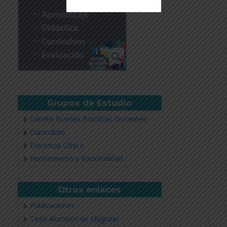
Revisar más información
Grupos de Estudio
Comité Buenas Practicas Docentes
Currículum
Docencia Clínica
Pensamiento y Racionalidad
Otros enlaces
Publicaciones
Tesis Alumnos de Magíster