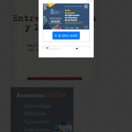
Ir al sitio web
Revisar más información