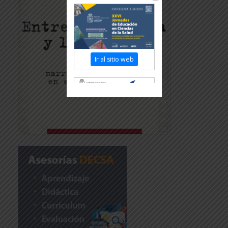
Ir al sitio web
Revisar más información