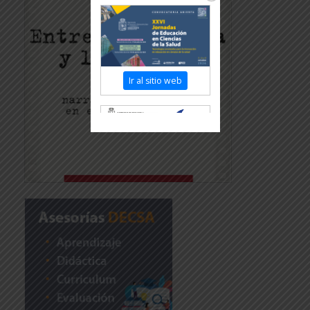
Ir al sitio web
Revisar más información