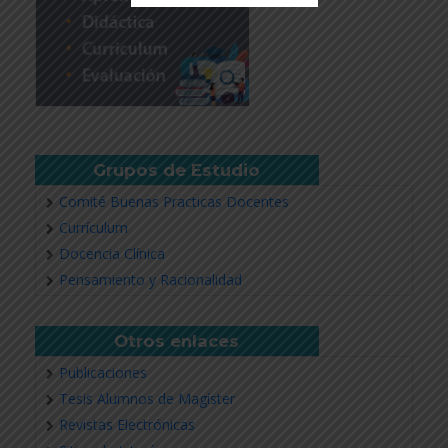
Revisar más información
Grupos de Estudio
Comité Buenas Practicas Docentes
Currículum
Docencia Clínica
Pensamiento y Racionalidad
Otros enlaces
Publicaciones
Tesis Alumnos de Magíster
Revistas Electrónicas