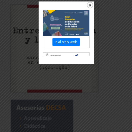
Ir al sitio web
Revisar más información