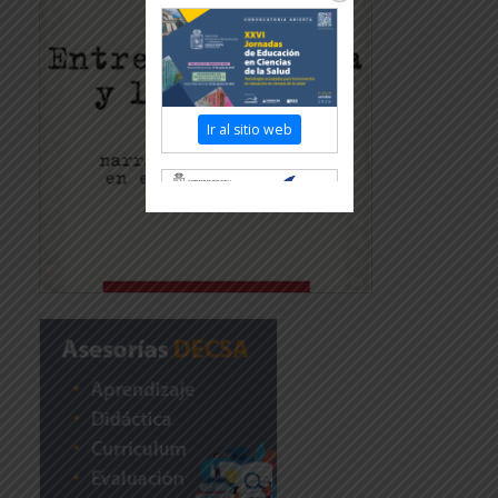
Ir al sitio web
Revisar más información