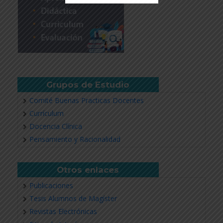
Revisar más información
Grupos de Estudio
Comité Buenas Practicas Docentes
Currículum
Docencia Clínica
Pensamiento y Racionalidad
Otros enlaces
Publicaciones
Tesis Alumnos de Magíster
Revistas Electrónicas