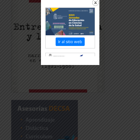
Ir al sitio web
Revisar más información