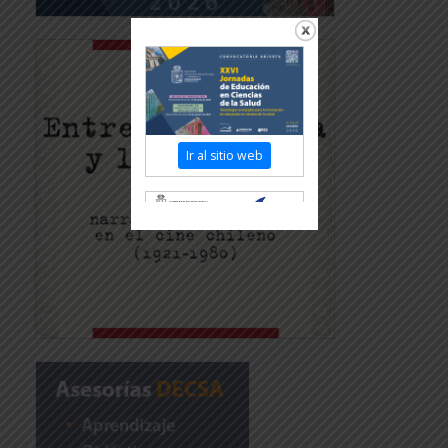
Ir al sitio web
Revisar más información