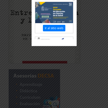
Ir al sitio web
Revisar más información