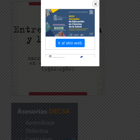
Ir al sitio web
Revisar más información