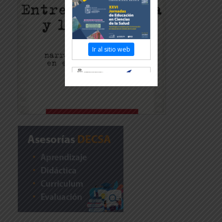
Ir al sitio web
Revisar más información