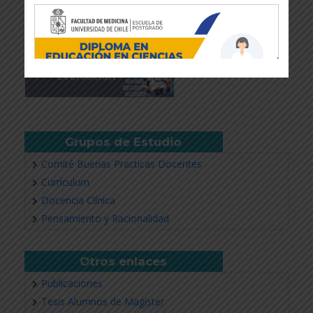
Grupos de Estudio
Comité Buenas Practicas Docentes
Currículum
Docencia Clínica
Revisar más información
Pensamiento y Racionalidad
Otros enlaces
Publicaciones
Tesis Alumnos de Magíster