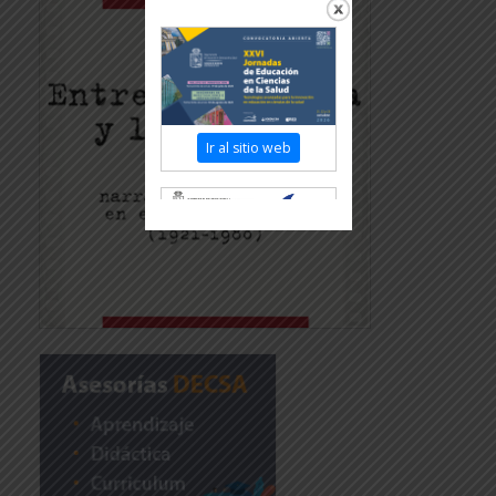
Ir al sitio web
Revisar más información