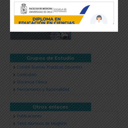
Grupos de Estudio
Comité Buenas Practicas Docentes
Currículum
Docencia Clínica
Revisar más información
Pensamiento y Racionalidad
Otros enlaces
Publicaciones
Tesis Alumnos de Magíster