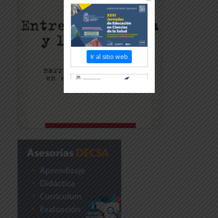
Ir al sitio web
Revisar más información