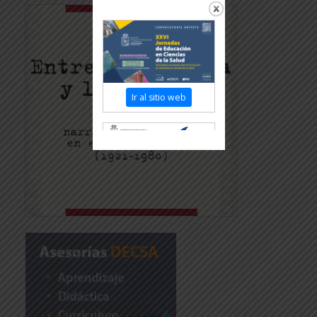
Ir al sitio web
Revisar más información