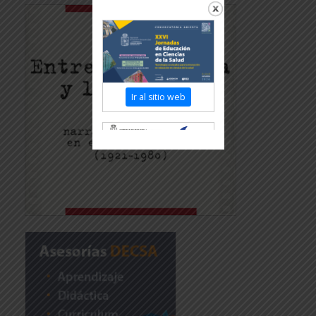
Ir al sitio web
Revisar más información