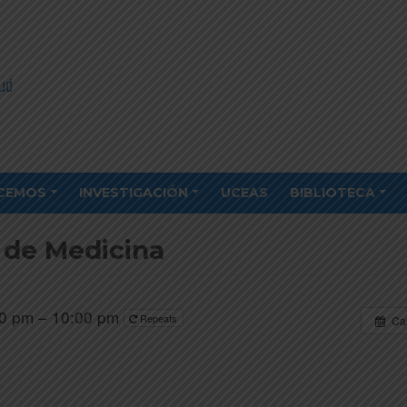
CEMOS
INVESTIGACIÓN
UCEAS
BIBLIOTECA
a de Medicina
30 pm – 10:00 pm
Repeats
Ca