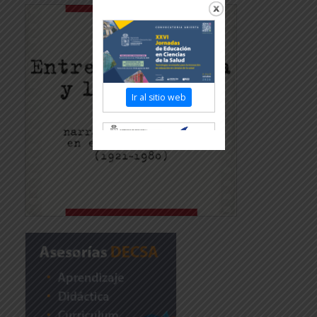
Ir al sitio web
Revisar más información