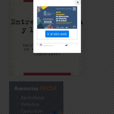
Ir al sitio web
Revisar más información