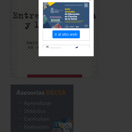
Ir al sitio web
Revisar más información