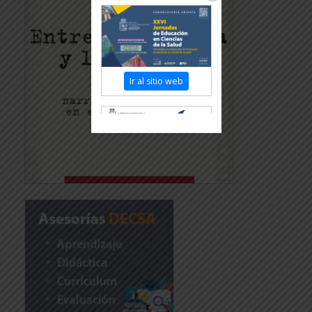
Ir al sitio web
Revisar más información