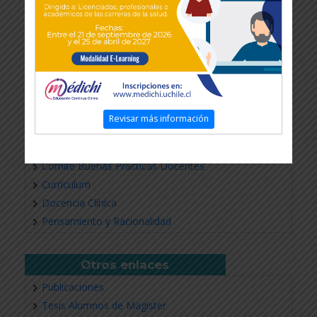
Revisar más información
Grupos de Estudio
Comité Buenas Practicas Docentes
Currículum
Docencia Clínica
Pensamiento y Racionalidad
Otros enlaces
Publicaciones
Tesis Alumnos de Magíster