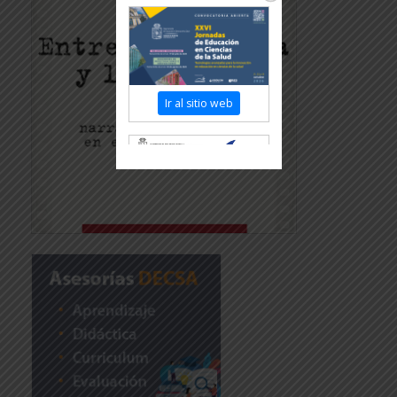
Ir al sitio web
Revisar más información