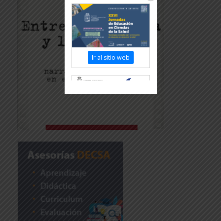
Ir al sitio web
Revisar más información