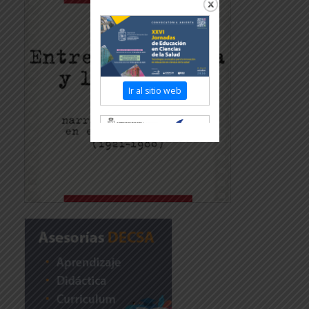
Ir al sitio web
Revisar más información