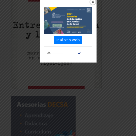
Ir al sitio web
Revisar más información