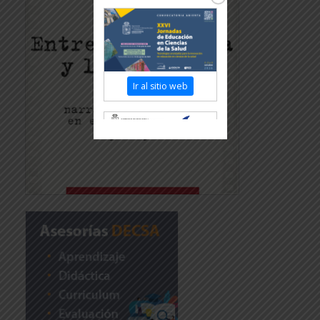
Ir al sitio web
Revisar más información