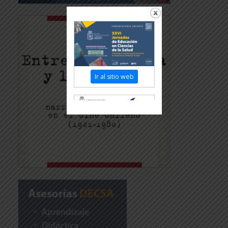
Ir al sitio web
Revisar más información