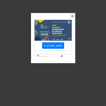
Ir al sitio web
Revisar más información