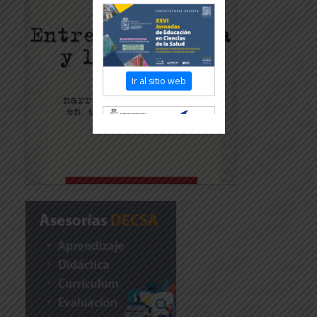
Ir al sitio web
Revisar más información