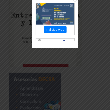
Ir al sitio web
Revisar más información