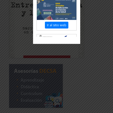
Ir al sitio web
Revisar más información