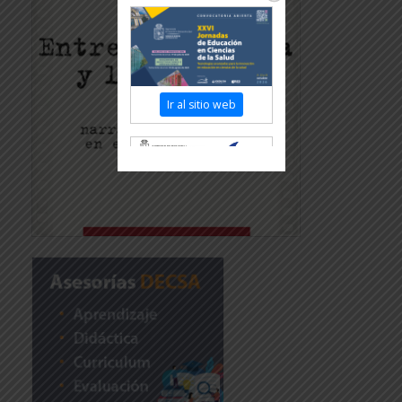
Ir al sitio web
Revisar más información