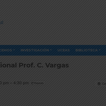
CEMOS
INVESTIGACIÓN
UCEAS
BIBLIOTECA
onal Prof. C. Vargas
0 pm – 4:30 pm
Repeats
Ca