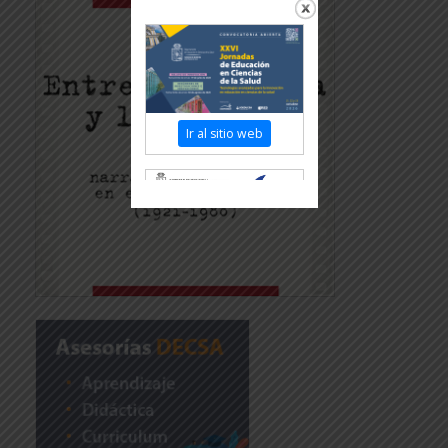
Ir al sitio web
Revisar más información