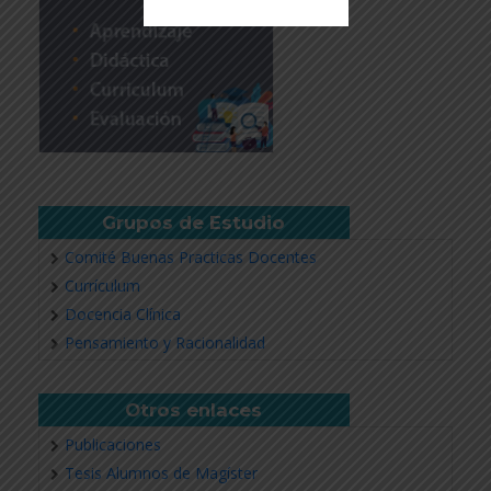
Revisar más información
Grupos de Estudio
Comité Buenas Practicas Docentes
Currículum
Docencia Clínica
Pensamiento y Racionalidad
Otros enlaces
Publicaciones
Tesis Alumnos de Magíster