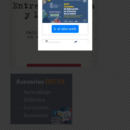
Ir al sitio web
Revisar más información