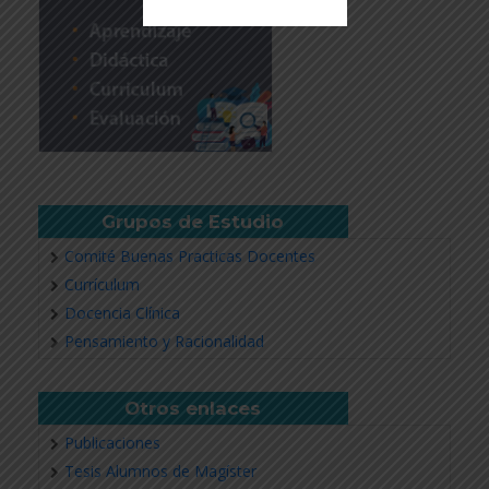
Revisar más información
Grupos de Estudio
Comité Buenas Practicas Docentes
Currículum
Docencia Clínica
Pensamiento y Racionalidad
Otros enlaces
Publicaciones
Tesis Alumnos de Magíster